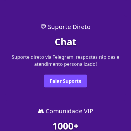
💬 Suporte Direto
Chat
Suporte direto via Telegram, respostas rápidas e
atendimento personalizado!
Falar Suporte
👥 Comunidade VIP
1000+