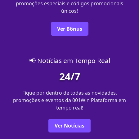
promoções especiais e códigos promocionais
únicos!
Ver Bônus
📢 Notícias em Tempo Real
24/7
Fique por dentro de todas as novidades,
promoções e eventos da 001Win Plataforma em
tempo real!
Ver Notícias