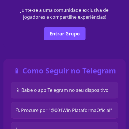
Junte-se a uma comunidade exclusiva de
jogadores e compartilhe experiências!
Entrar Grupo
📱 Como Seguir no Telegram
📱 Baixe o app Telegram no seu dispositivo
🔍 Procure por "@001Win PlataformaOficial"