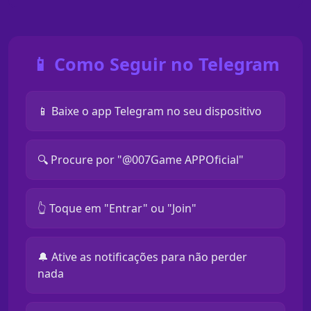
📱 Como Seguir no Telegram
📱 Baixe o app Telegram no seu dispositivo
🔍 Procure por "@007Game APPOficial"
👆 Toque em "Entrar" ou "Join"
🔔 Ative as notificações para não perder
nada