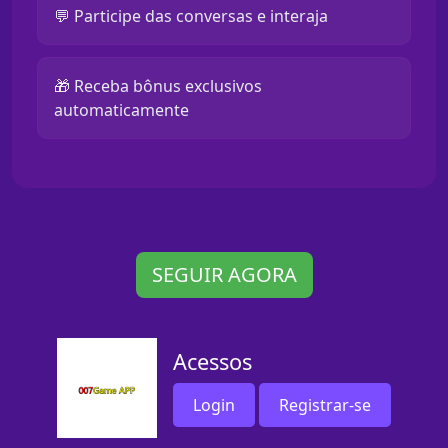
💬 Participe das conversas e interaja
🎁 Receba bônus exclusivos
automaticamente
SEGUIR AGORA
Acessos
Login
Registrar-se