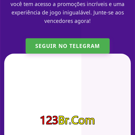
você tem acesso a promoções incríveis e uma
experiência de jogo inigualável. Junte-se aos
vencedores agora!
SEGUIR NO TELEGRAM