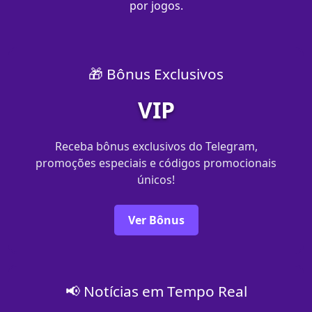
por jogos.
🎁 Bônus Exclusivos
VIP
Receba bônus exclusivos do Telegram,
promoções especiais e códigos promocionais
únicos!
Ver Bônus
📢 Notícias em Tempo Real