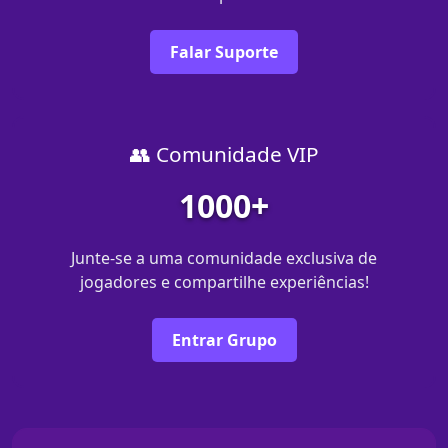
Falar Suporte
👥 Comunidade VIP
1000+
Junte-se a uma comunidade exclusiva de
jogadores e compartilhe experiências!
Entrar Grupo