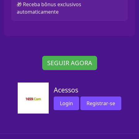
🎁 Receba bônus exclusivos
automaticamente
SEGUIR AGORA
Acessos
Login
Registrar-se