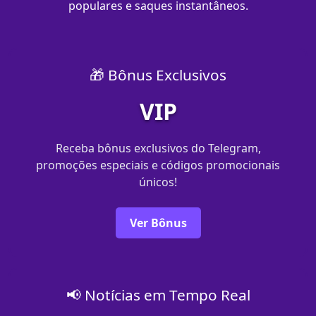
populares e saques instantâneos.
🎁 Bônus Exclusivos
VIP
Receba bônus exclusivos do Telegram,
promoções especiais e códigos promocionais
únicos!
Ver Bônus
📢 Notícias em Tempo Real