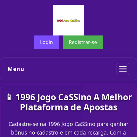
Login
Registrar-se
Menu
📱 1996 Jogo CaSSino A Melhor
Plataforma de Apostas
Cadastre-se na 1996 Jogo CaSSino para ganhar
bônus no cadastro e em cada recarga. Com a