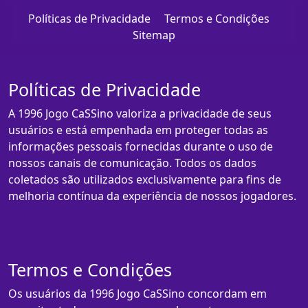
Políticas de Privacidade
Termos e Condições
Sitemap
Políticas de Privacidade
A 1996 Jogo CaSSino valoriza a privacidade de seus
usuários e está empenhada em proteger todas as
informações pessoais fornecidas durante o uso de
nossos canais de comunicação. Todos os dados
coletados são utilizados exclusivamente para fins de
melhoria contínua da experiência de nossos jogadores.
Termos e Condições
Os usuários da 1996 Jogo CaSSino concordam em