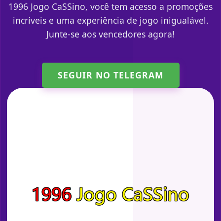
1996 Jogo CaSSino, você tem acesso a promoções
incríveis e uma experiência de jogo inigualável.
Junte-se aos vencedores agora!
SEGUIR NO TELEGRAM