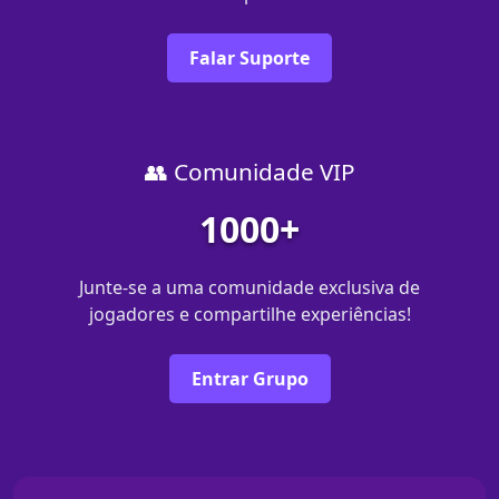
Falar Suporte
👥 Comunidade VIP
1000+
Junte-se a uma comunidade exclusiva de
jogadores e compartilhe experiências!
Entrar Grupo