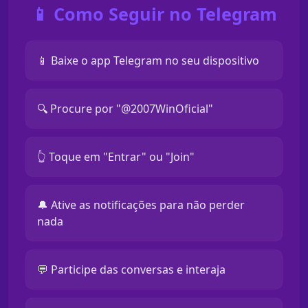
📱 Como Seguir no Telegram
📱 Baixe o app Telegram no seu dispositivo
🔍 Procure por "@2007WinOficial"
👆 Toque em "Entrar" ou "Join"
🔔 Ative as notificações para não perder
nada
💬 Participe das conversas e interaja