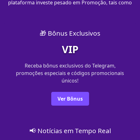
plataforma investe pesado em Promoção, tais como
🎁 Bônus Exclusivos
VIP
Receba bônus exclusivos do Telegram,
promoções especiais e códigos promocionais
únicos!
Ver Bônus
📢 Notícias em Tempo Real