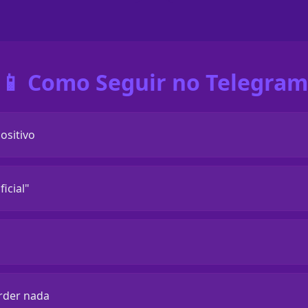
📱 Como Seguir no Telegram
ositivo
icial"
erder nada