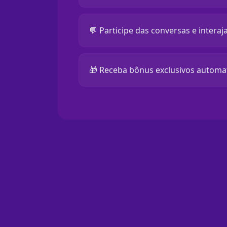
💬 Participe das conversas e interaj
🎁 Receba bônus exclusivos autom