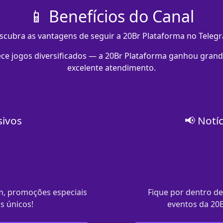
📱 Benefícios do Canal
scubra as vantagens de seguir a 20Br Plataforma no Teleg
ece jogos diversificados — a 20Br Plataforma ganhou gran
excelente atendimento.
sivos
📢 Notí
m, promoções especiais
Fique por dentro d
s únicos!
eventos da 20