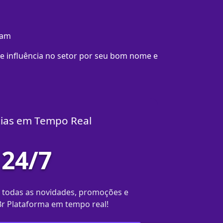
ram
de influência no setor por seu bom nome e
cias em Tempo Real
24/7
e todas as novidades, promoções e
Br Plataforma em tempo real!