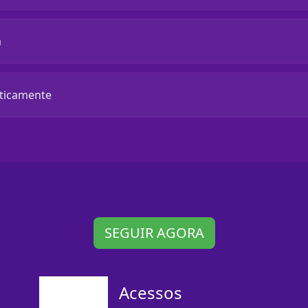
a
aticamente
SEGUIR AGORA
Acessos