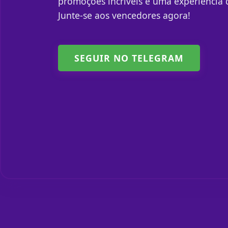
promoções incríveis e uma experiência d
Junte-se aos vencedores agora!
SEGUIR NO TELEGRAM