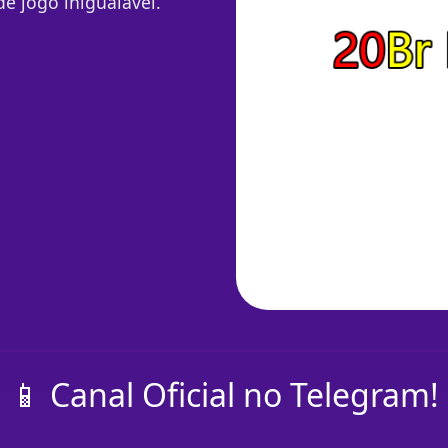
e jogo inigualável.
📱 Canal Oficial no Telegram!