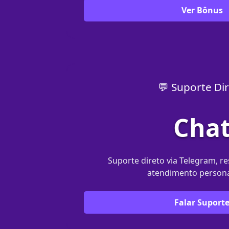
Ver Bônus
💬 Suporte Di
Cha
Suporte direto via Telegram, r
atendimento persona
Falar Suport