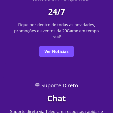
24/7
Fique por dentro de todas as novidades,
promoções e eventos da 20Game em tempo
real!
Ver Notícias
💬 Suporte Direto
Chat
Suporte direto via Telegram, respostas rápidas e