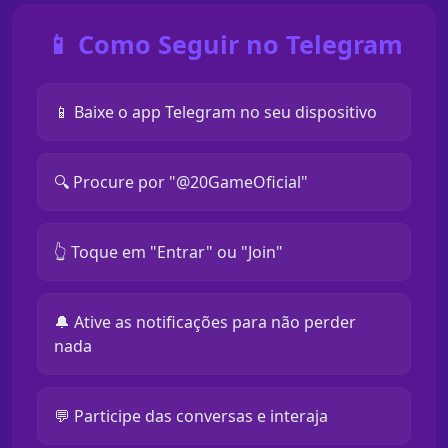
📱 Como Seguir no Telegram
📱 Baixe o app Telegram no seu dispositivo
🔍 Procure por "@20GameOficial"
👆 Toque em "Entrar" ou "Join"
🔔 Ative as notificações para não perder
nada
💬 Participe das conversas e interaja