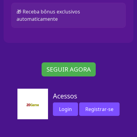
🎁 Receba bônus exclusivos
automaticamente
SEGUIR AGORA
Acessos
Login
Registrar-se