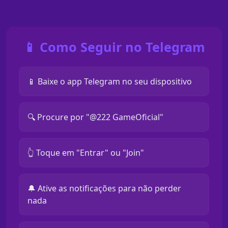
📱 Como Seguir no Telegram
📱 Baixe o app Telegram no seu dispositivo
🔍 Procure por "@222 GameOficial"
👆 Toque em "Entrar" ou "Join"
🔔 Ative as notificações para não perder
nada