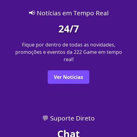
📢 Notícias em Tempo Real
24/7
Fique por dentro de todas as novidades,
promoções e eventos da 222 Game em tempo
real!
Ver Notícias
💬 Suporte Direto
Chat