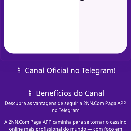
📱 Canal Oficial no Telegram!
📱 Benefícios do Canal
Descubra as vantagens de seguir a 2NN.Com Paga APP
no Telegram
A 2NN.Com Paga APP caminha para se tornar o cassino
online mais profissional do mundo — com foco em