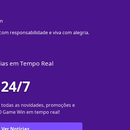
am
 com responsabilidade e viva com alegria.
cias em Tempo Real
24/7
e todas as novidades, promoções e
0 Game Win em tempo real!
Ver Notícias