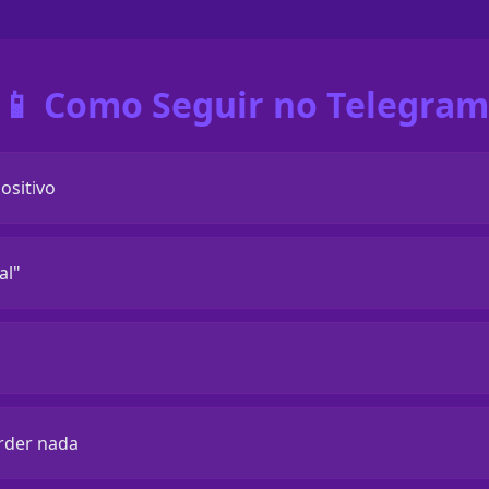
📱 Como Seguir no Telegram
ositivo
al"
erder nada