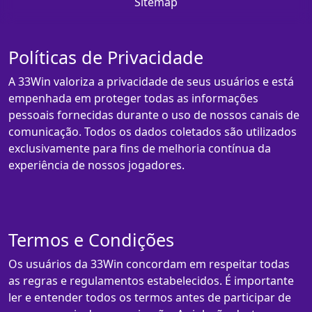
Sitemap
Políticas de Privacidade
A 33Win valoriza a privacidade de seus usuários e está
empenhada em proteger todas as informações
pessoais fornecidas durante o uso de nossos canais de
comunicação. Todos os dados coletados são utilizados
exclusivamente para fins de melhoria contínua da
experiência de nossos jogadores.
Termos e Condições
Os usuários da 33Win concordam em respeitar todas
as regras e regulamentos estabelecidos. É importante
ler e entender todos os termos antes de participar de