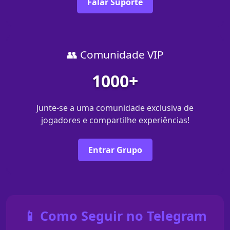
Falar Suporte
👥 Comunidade VIP
1000+
Junte-se a uma comunidade exclusiva de
jogadores e compartilhe experiências!
Entrar Grupo
📱 Como Seguir no Telegram