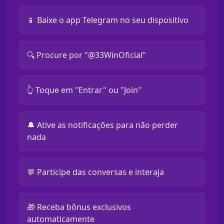
📱 Baixe o app Telegram no seu dispositivo
🔍 Procure por "@33WinOficial"
👆 Toque em "Entrar" ou "Join"
🔔 Ative as notificações para não perder
nada
💬 Participe das conversas e interaja
🎁 Receba bônus exclusivos
automaticamente