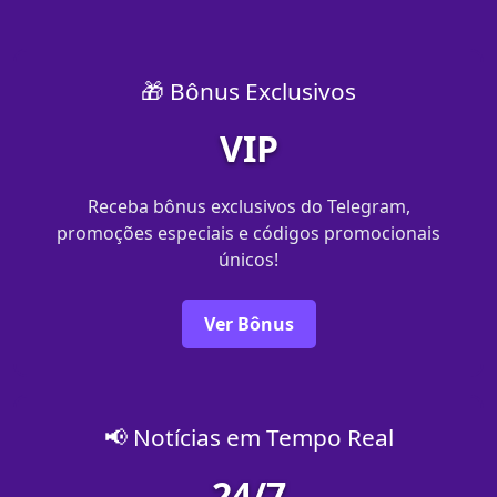
🎁 Bônus Exclusivos
VIP
Receba bônus exclusivos do Telegram,
promoções especiais e códigos promocionais
únicos!
Ver Bônus
📢 Notícias em Tempo Real
24/7