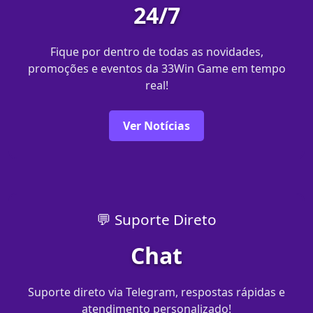
24/7
Fique por dentro de todas as novidades,
promoções e eventos da 33Win Game em tempo
real!
Ver Notícias
💬 Suporte Direto
Chat
Suporte direto via Telegram, respostas rápidas e
atendimento personalizado!