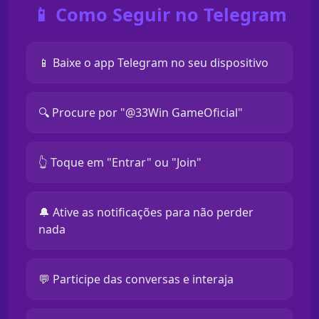
📱 Como Seguir no Telegram
📱 Baixe o app Telegram no seu dispositivo
🔍 Procure por "@33Win GameOficial"
👆 Toque em "Entrar" ou "Join"
🔔 Ative as notificações para não perder
nada
💬 Participe das conversas e interaja