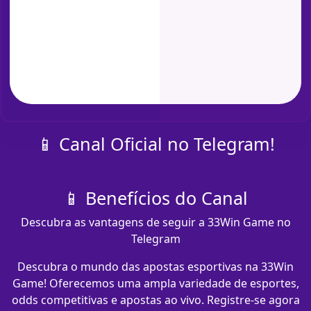
📱 Canal Oficial no Telegram!
📱 Benefícios do Canal
Descubra as vantagens de seguir a 33Win Game no
Telegram
Descubra o mundo das apostas esportivas na 33Win
Game! Oferecemos uma ampla variedade de esportes,
odds competitivas e apostas ao vivo. Registre-se agora