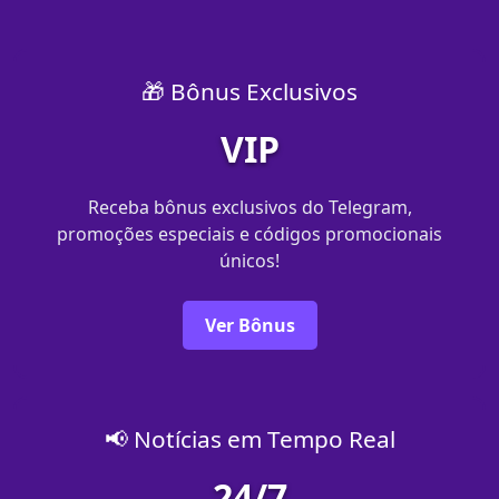
🎁 Bônus Exclusivos
VIP
Receba bônus exclusivos do Telegram,
promoções especiais e códigos promocionais
únicos!
Ver Bônus
📢 Notícias em Tempo Real
24/7