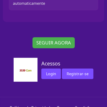
automaticamente
SEGUIR AGORA
Acessos
Login
Registrar-se