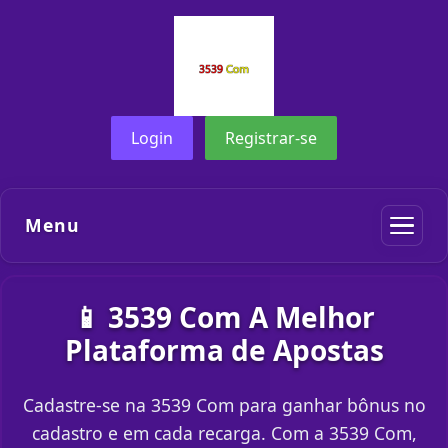
Login
Registrar-se
Menu
📱 3539 Com A Melhor
Plataforma de Apostas
Cadastre-se na 3539 Com para ganhar bônus no
cadastro e em cada recarga. Com a 3539 Com,