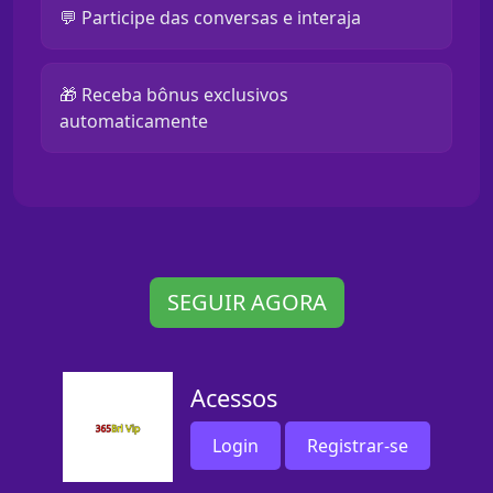
💬 Participe das conversas e interaja
🎁 Receba bônus exclusivos
automaticamente
SEGUIR AGORA
Acessos
Login
Registrar-se