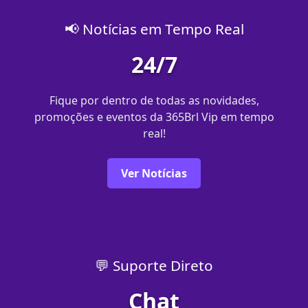
📢 Notícias em Tempo Real
24/7
Fique por dentro de todas as novidades,
promoções e eventos da 365Brl Vip em tempo
real!
Ver Notícias
💬 Suporte Direto
Chat