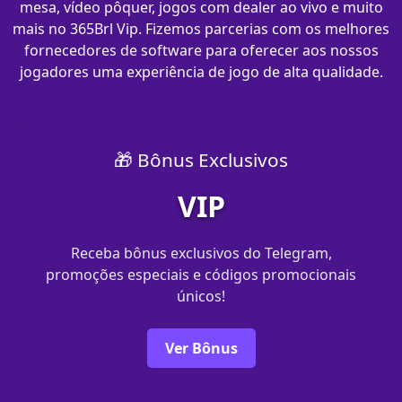
mesa, vídeo pôquer, jogos com dealer ao vivo e muito
mais no 365Brl Vip. Fizemos parcerias com os melhores
fornecedores de software para oferecer aos nossos
jogadores uma experiência de jogo de alta qualidade.
🎁 Bônus Exclusivos
VIP
Receba bônus exclusivos do Telegram,
promoções especiais e códigos promocionais
únicos!
Ver Bônus