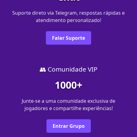
Suporte direto via Telegram, respostas rápidas e
atendimento personalizado!
Falar Suporte
👥 Comunidade VIP
1000+
Junte-se a uma comunidade exclusiva de
jogadores e compartilhe experiências!
Entrar Grupo