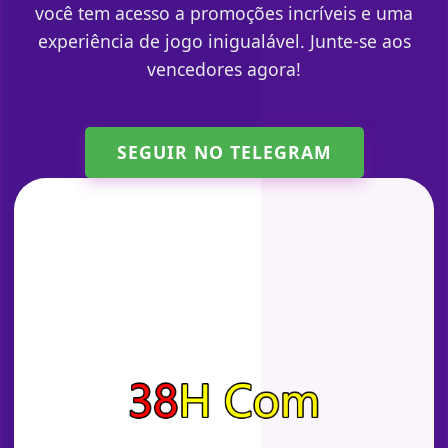
você tem acesso a promoções incríveis e uma
experiência de jogo inigualável. Junte-se aos
vencedores agora!
SEGUIR NO TELEGRAM