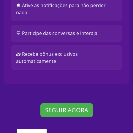
🔔 Ative as notificações para não perder
nada
💬 Participe das conversas e interaja
🎁 Receba bônus exclusivos
automaticamente
SEGUIR AGORA