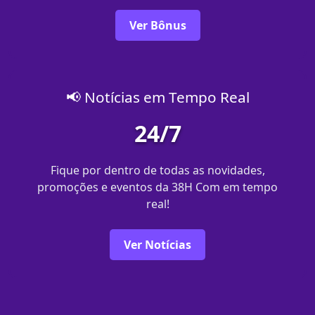
Ver Bônus
📢 Notícias em Tempo Real
24/7
Fique por dentro de todas as novidades,
promoções e eventos da 38H Com em tempo
real!
Ver Notícias