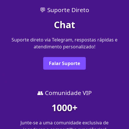
💬 Suporte Direto
Chat
Suporte direto via Telegram, respostas rápidas e
atendimento personalizado!
Falar Suporte
👥 Comunidade VIP
1000+
Junte-se a uma comunidade exclusiva de