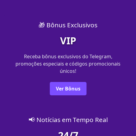
🎁 Bônus Exclusivos
VIP
Receba bônus exclusivos do Telegram,
promoções especiais e códigos promocionais
únicos!
Ver Bônus
📢 Notícias em Tempo Real
24/7