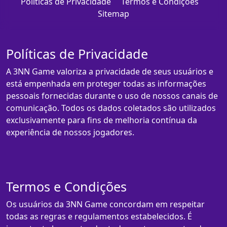
Políticas de Privacidade
Termos e Condições
Sitemap
Políticas de Privacidade
A 3NN Game valoriza a privacidade de seus usuários e
está empenhada em proteger todas as informações
pessoais fornecidas durante o uso de nossos canais de
comunicação. Todos os dados coletados são utilizados
exclusivamente para fins de melhoria contínua da
experiência de nossos jogadores.
Termos e Condições
Os usuários da 3NN Game concordam em respeitar
todas as regras e regulamentos estabelecidos. É