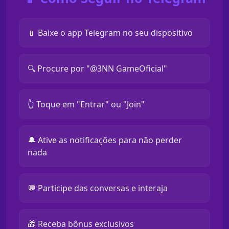
📱 Baixe o app Telegram no seu dispositivo
🔍 Procure por "@3NN GameOficial"
👆 Toque em "Entrar" ou "Join"
🔔 Ative as notificações para não perder
nada
💬 Participe das conversas e interaja
🎁 Receba bônus exclusivos