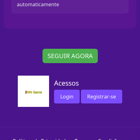
automaticamente
SEGUIR AGORA
Acessos
Login
Registrar-se