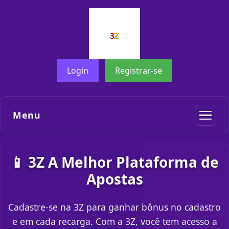
Login
Registrar-se
Menu
📱 3Z A Melhor Plataforma de
Apostas
Cadastre-se na 3Z para ganhar bônus no cadastro
e em cada recarga. Com a 3Z, você tem acesso a