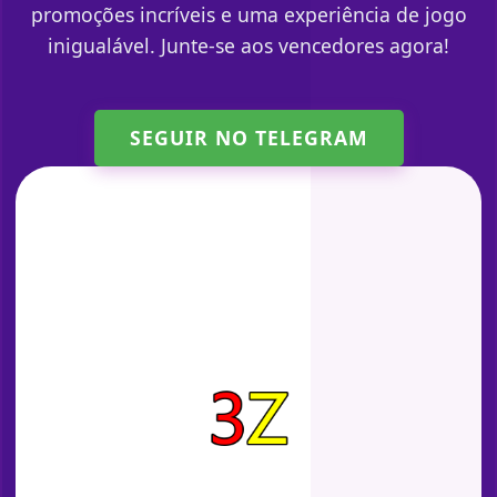
promoções incríveis e uma experiência de jogo
inigualável. Junte-se aos vencedores agora!
SEGUIR NO TELEGRAM