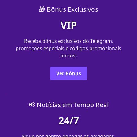
🎁 Bônus Exclusivos
VIP
Receba bônus exclusivos do Telegram,
promoções especiais e códigos promocionais
únicos!
Ver Bônus
📢 Notícias em Tempo Real
24/7
Fique por dentro de todas as novidades,