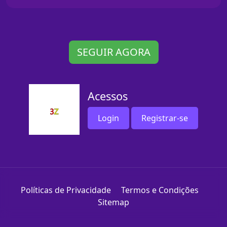
SEGUIR AGORA
Acessos
Login
Registrar-se
Políticas de Privacidade
Termos e Condições
Sitemap