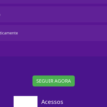
a
aticamente
SEGUIR AGORA
Acessos