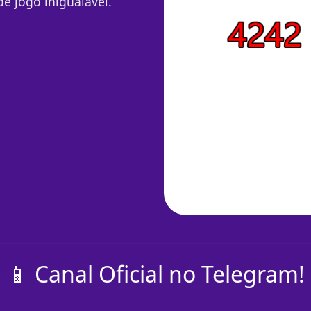
e jogo inigualável.
📱 Canal Oficial no Telegram!