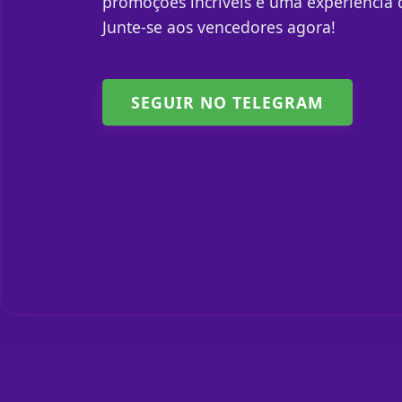
promoções incríveis e uma experiência d
Junte-se aos vencedores agora!
SEGUIR NO TELEGRAM