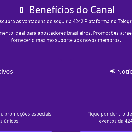
📱 Benefícios do Canal
scubra as vantagens de seguir a 4242 Plataforma no Teleg
imento ideal para apostadores brasileiros. Promoções atra
fornecer o máximo suporte aos novos membros.
sivos
📢 Notí
m, promoções especiais
Fique por dentro d
s únicos!
eventos da 42