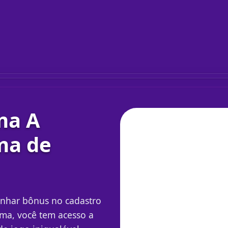
ma A
ma de
anhar bônus no cadastro
ma, você tem acesso a