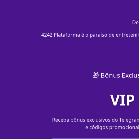
De
4242 Plataforma é o paraíso de entreten
🎁 Bônus Exclu
VIP
Receba bônus exclusivos do Telegra
e códigos promocionai