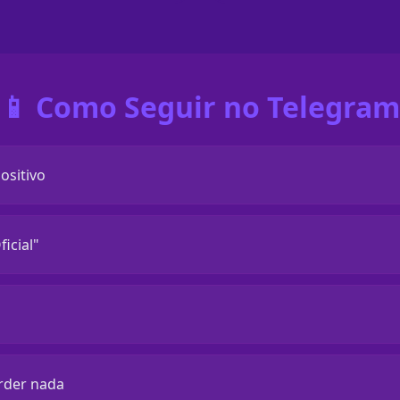
📱 Como Seguir no Telegram
ositivo
icial"
erder nada