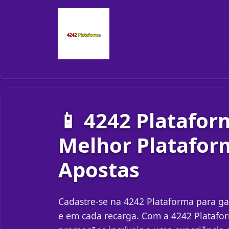
📱 4242 Platafor
Melhor Platafor
Apostas
Cadastre-se na 4242 Plataforma para g
e em cada recarga. Com a 4242 Platafor