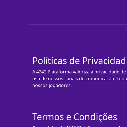
Políticas de Privacida
A 4242 Plataforma valoriza a privacidade d
uso de nossos canais de comunicação. Todos
nossos jogadores.
Termos e Condições