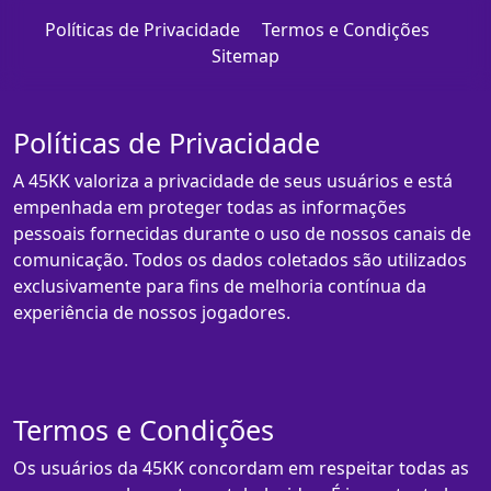
Políticas de Privacidade
Termos e Condições
Sitemap
Políticas de Privacidade
A 45KK valoriza a privacidade de seus usuários e está
empenhada em proteger todas as informações
pessoais fornecidas durante o uso de nossos canais de
comunicação. Todos os dados coletados são utilizados
exclusivamente para fins de melhoria contínua da
experiência de nossos jogadores.
Termos e Condições
Os usuários da 45KK concordam em respeitar todas as