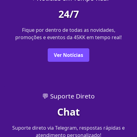
24/7
Fique por dentro de todas as novidades,
promoções e eventos da 45KK em tempo real!
Ver Notícias
💬 Suporte Direto
Chat
Suporte direto via Telegram, respostas rápidas e
atendimento personalizado!