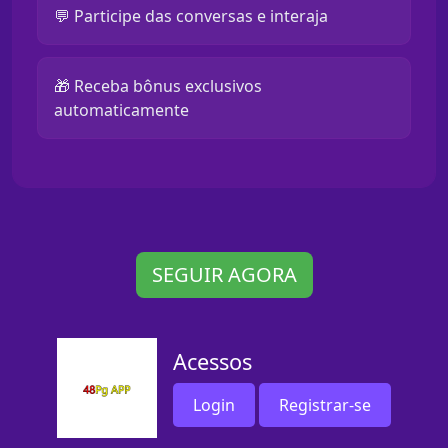
💬 Participe das conversas e interaja
🎁 Receba bônus exclusivos
automaticamente
SEGUIR AGORA
Acessos
Login
Registrar-se