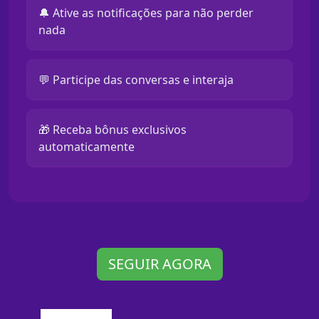
🔔 Ative as notificações para não perder
nada
💬 Participe das conversas e interaja
🎁 Receba bônus exclusivos
automaticamente
SEGUIR AGORA