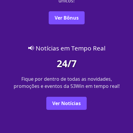
únicos!
Ver Bônus
📢 Notícias em Tempo Real
24/7
Fique por dentro de todas as novidades,
promoções e eventos da 53Win em tempo real!
Ver Notícias