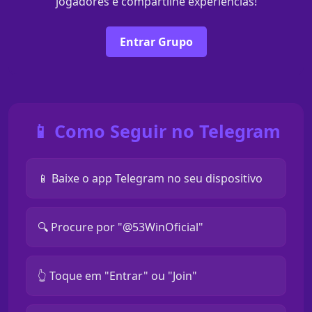
jogadores e compartilhe experiências!
Entrar Grupo
📱 Como Seguir no Telegram
📱 Baixe o app Telegram no seu dispositivo
🔍 Procure por "@53WinOficial"
👆 Toque em "Entrar" ou "Join"