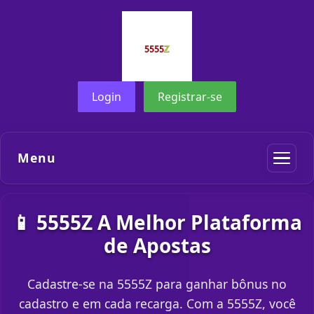
Login
Registrar-se
Menu
📱 5555Z A Melhor Plataforma
de Apostas
Cadastre-se na 5555Z para ganhar bônus no
cadastro e em cada recarga. Com a 5555Z, você