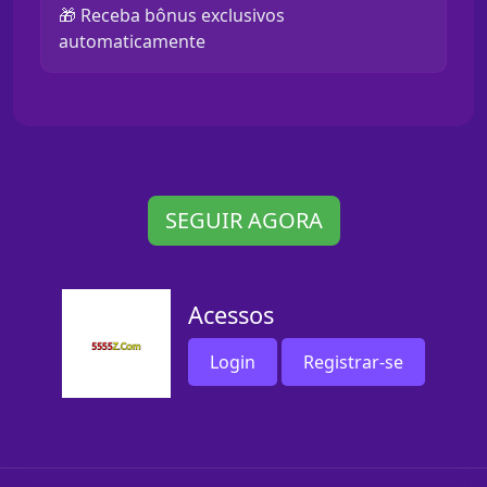
🎁 Receba bônus exclusivos
automaticamente
SEGUIR AGORA
Acessos
Login
Registrar-se