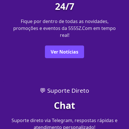
24/7
Fique por dentro de todas as novidades,
promoções e eventos da 5555Z.Com em tempo
real!
Ver Notícias
💬 Suporte Direto
Chat
Suporte direto via Telegram, respostas rápidas e
atendimento personalizado!