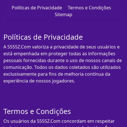
Políticas de Privacidade
Termos e Condições
Sitemap
Políticas de Privacidade
A 5555Z.Com valoriza a privacidade de seus usuários e
está empenhada em proteger todas as informações
pessoais fornecidas durante o uso de nossos canais de
comunicação. Todos os dados coletados são utilizados
exclusivamente para fins de melhoria contínua da
experiência de nossos jogadores.
Termos e Condições
Os usuários da 5555Z.Com concordam em respeitar