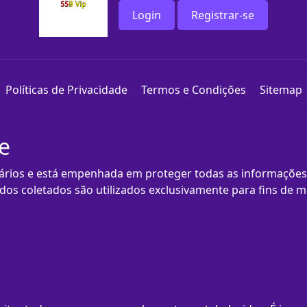
Login
Registrar-se
Políticas de Privacidade
Termos e Condições
Sitemap
de
suários e está empenhada em proteger todas as informações
os coletados são utilizados exclusivamente para fins de m