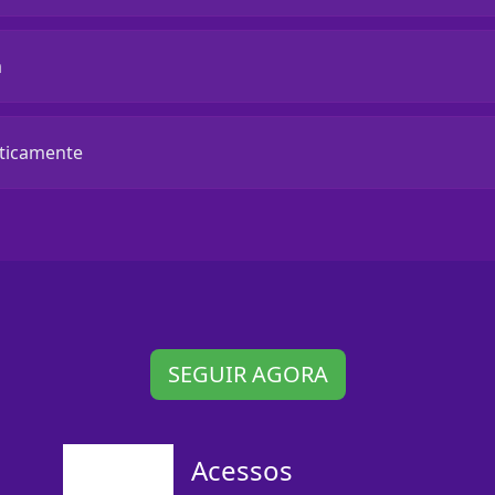
a
aticamente
SEGUIR AGORA
Acessos