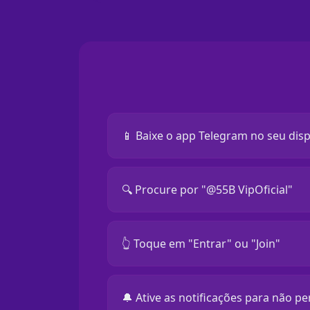
📱 Baixe o app Telegram no seu disp
🔍 Procure por "@55B VipOficial"
👆 Toque em "Entrar" ou "Join"
🔔 Ative as notificações para não p