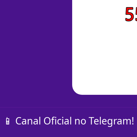
📱 Canal Oficial no Telegram!