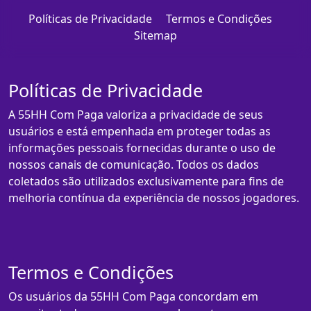
Políticas de Privacidade
Termos e Condições
Sitemap
Políticas de Privacidade
A 55HH Com Paga valoriza a privacidade de seus
usuários e está empenhada em proteger todas as
informações pessoais fornecidas durante o uso de
nossos canais de comunicação. Todos os dados
coletados são utilizados exclusivamente para fins de
melhoria contínua da experiência de nossos jogadores.
Termos e Condições
Os usuários da 55HH Com Paga concordam em