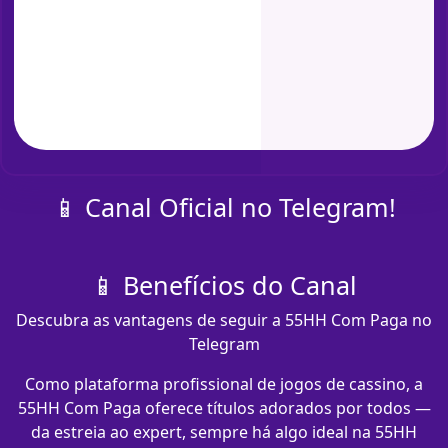
📱 Canal Oficial no Telegram!
📱 Benefícios do Canal
Descubra as vantagens de seguir a 55HH Com Paga no
Telegram
Como plataforma profissional de jogos de cassino, a
55HH Com Paga oferece títulos adorados por todos —
da estreia ao expert, sempre há algo ideal na 55HH