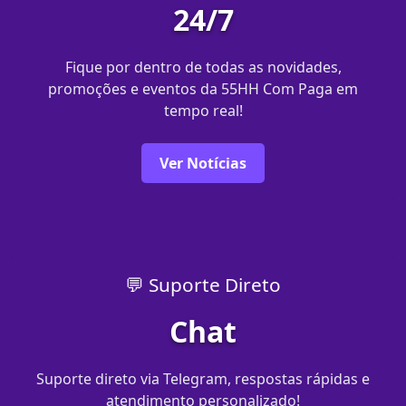
24/7
Fique por dentro de todas as novidades,
promoções e eventos da 55HH Com Paga em
tempo real!
Ver Notícias
💬 Suporte Direto
Chat
Suporte direto via Telegram, respostas rápidas e
atendimento personalizado!