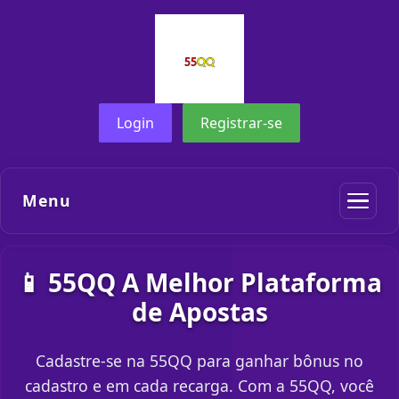
Login
Registrar-se
Menu
📱 55QQ A Melhor Plataforma
de Apostas
Cadastre-se na 55QQ para ganhar bônus no
cadastro e em cada recarga. Com a 55QQ, você