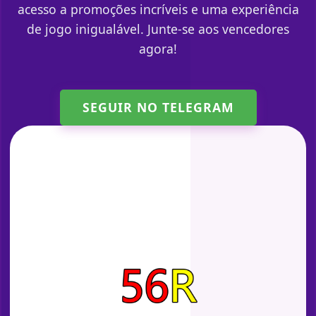
acesso a promoções incríveis e uma experiência
de jogo inigualável. Junte-se aos vencedores
agora!
SEGUIR NO TELEGRAM