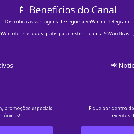
📱 Benefícios do Canal
Descubra as vantagens de seguir a 56Win no Telegram
Win oferece jogos grátis para teste — com a 56Win Brasil 
sivos
📢 Notí
m, promoções especiais
Fique por dentro d
s únicos!
eventos d