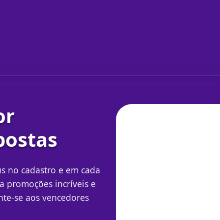
or
postas
s no cadastro e em cada
a promoções incríveis e
unte-se aos vencedores