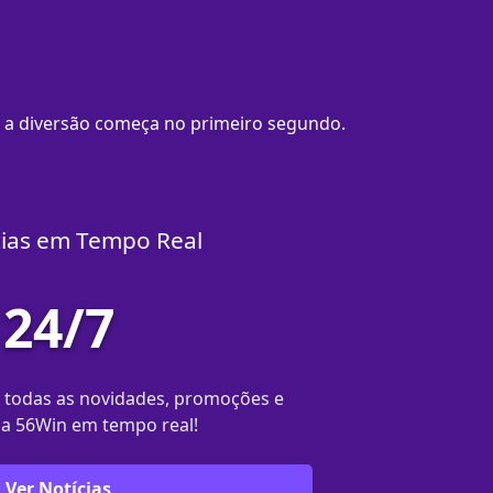
, a diversão começa no primeiro segundo.
cias em Tempo Real
24/7
e todas as novidades, promoções e
a 56Win em tempo real!
Ver Notícias