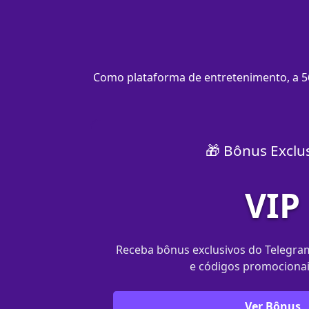
Como plataforma de entretenimento, a 56
🎁 Bônus Exclu
VIP
Receba bônus exclusivos do Telegra
e códigos promocionai
Ver Bônus