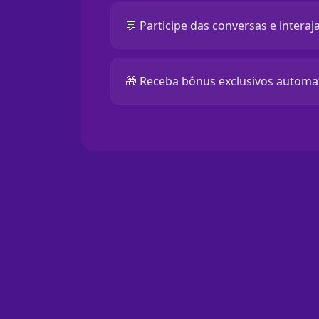
💬 Participe das conversas e interaj
🎁 Receba bônus exclusivos autom