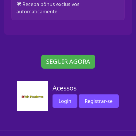
🎁 Receba bônus exclusivos
automaticamente
SEGUIR AGORA
Acessos
Login
Registrar-se