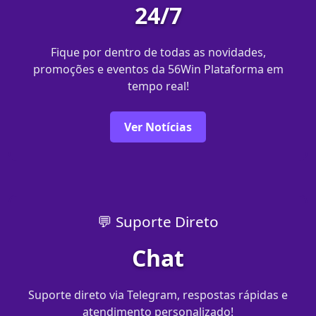
24/7
Fique por dentro de todas as novidades,
promoções e eventos da 56Win Plataforma em
tempo real!
Ver Notícias
💬 Suporte Direto
Chat
Suporte direto via Telegram, respostas rápidas e
atendimento personalizado!