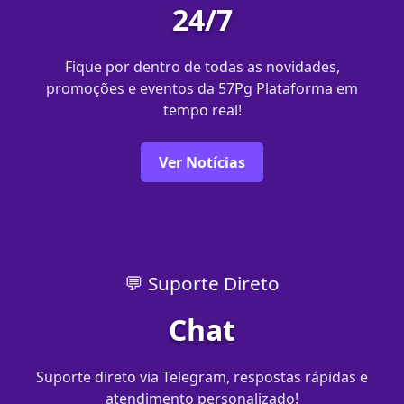
24/7
Fique por dentro de todas as novidades,
promoções e eventos da 57Pg Plataforma em
tempo real!
Ver Notícias
💬 Suporte Direto
Chat
Suporte direto via Telegram, respostas rápidas e
atendimento personalizado!