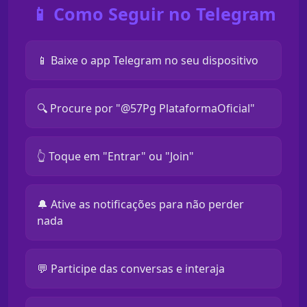
📱 Como Seguir no Telegram
📱 Baixe o app Telegram no seu dispositivo
🔍 Procure por "@57Pg PlataformaOficial"
👆 Toque em "Entrar" ou "Join"
🔔 Ative as notificações para não perder
nada
💬 Participe das conversas e interaja