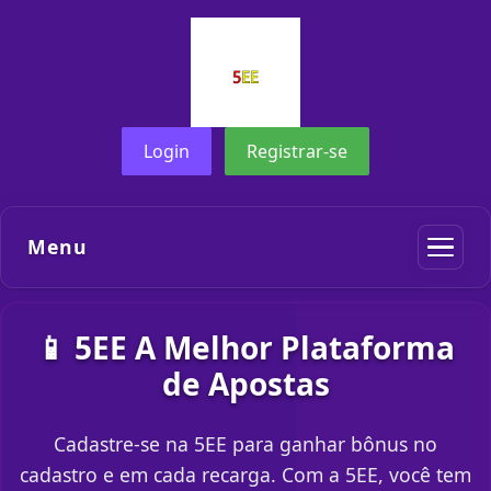
Login
Registrar-se
Menu
📱 5EE A Melhor Plataforma
de Apostas
Cadastre-se na 5EE para ganhar bônus no
cadastro e em cada recarga. Com a 5EE, você tem