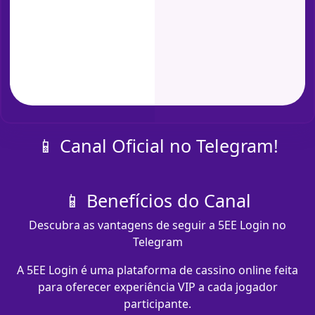
📱 Canal Oficial no Telegram!
📱 Benefícios do Canal
Descubra as vantagens de seguir a 5EE Login no
Telegram
A 5EE Login é uma plataforma de cassino online feita
para oferecer experiência VIP a cada jogador
participante.