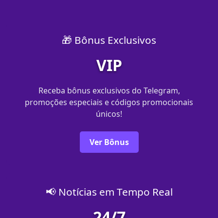
🎁 Bônus Exclusivos
VIP
Receba bônus exclusivos do Telegram,
promoções especiais e códigos promocionais
únicos!
Ver Bônus
📢 Notícias em Tempo Real
24/7