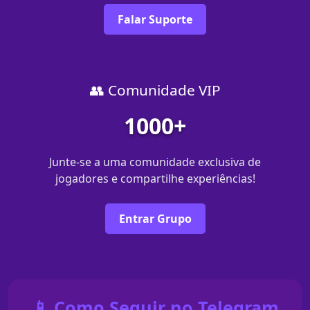
Falar Suporte
👥 Comunidade VIP
1000+
Junte-se a uma comunidade exclusiva de
jogadores e compartilhe experiências!
Entrar Grupo
📱 Como Seguir no Telegram