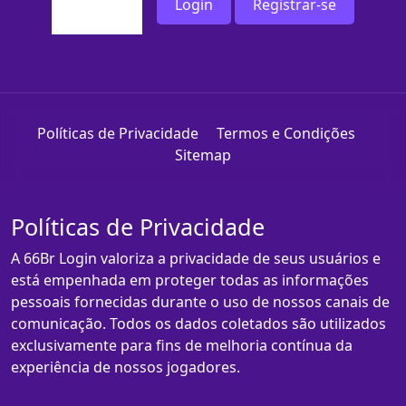
Login
Registrar-se
Políticas de Privacidade
Termos e Condições
Sitemap
Políticas de Privacidade
A 66Br Login valoriza a privacidade de seus usuários e
está empenhada em proteger todas as informações
pessoais fornecidas durante o uso de nossos canais de
comunicação. Todos os dados coletados são utilizados
exclusivamente para fins de melhoria contínua da
experiência de nossos jogadores.