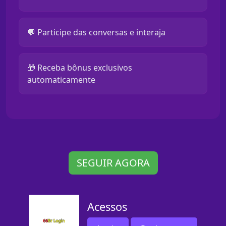
💬 Participe das conversas e interaja
🎁 Receba bônus exclusivos
automaticamente
SEGUIR AGORA
Acessos