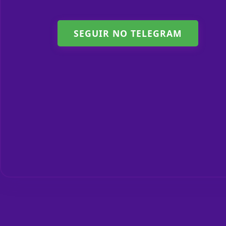
SEGUIR NO TELEGRAM