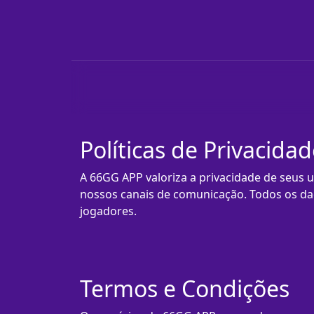
Políticas de Privacida
A 66GG APP valoriza a privacidade de seus
nossos canais de comunicação. Todos os dad
jogadores.
Termos e Condições