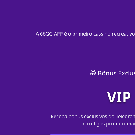
A 66GG APP é o primeiro cassino recreativo
🎁 Bônus Exclu
VIP
Receba bônus exclusivos do Telegra
e códigos promocionai