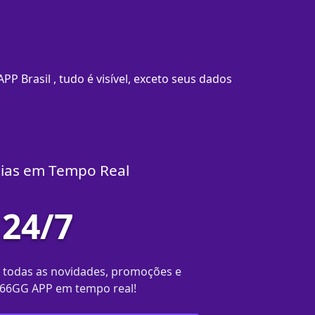
 Brasil , tudo é visível, exceto seus dados
cias em Tempo Real
24/7
e todas as novidades, promoções e
 66GG APP em tempo real!