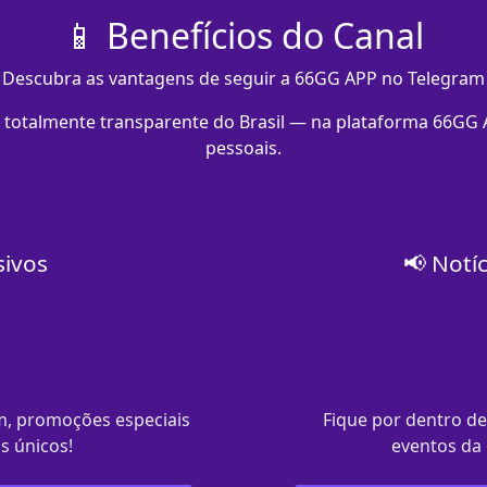
📱 Benefícios do Canal
Descubra as vantagens de seguir a 66GG APP no Telegram
 totalmente transparente do Brasil — na plataforma 66GG APP
pessoais.
sivos
📢 Notí
m, promoções especiais
Fique por dentro d
s únicos!
eventos da