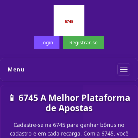
Login
Registrar-se
Menu
📱 6745 A Melhor Plataforma
de Apostas
Cadastre-se na 6745 para ganhar bônus no
cadastro e em cada recarga. Com a 6745, você