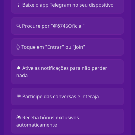
📱 Baixe o app Telegram no seu dispositivo
🔍 Procure por "@6745Oficial"
👆 Toque em "Entrar" ou "Join"
🔔 Ative as notificações para não perder
nada
💬 Participe das conversas e interaja
🎁 Receba bônus exclusivos
automaticamente