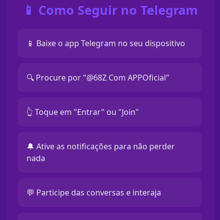
📱 Como Seguir no Telegram
📱 Baixe o app Telegram no seu dispositivo
🔍 Procure por "@68Z Com APPOficial"
👆 Toque em "Entrar" ou "Join"
🔔 Ative as notificações para não perder
nada
💬 Participe das conversas e interaja