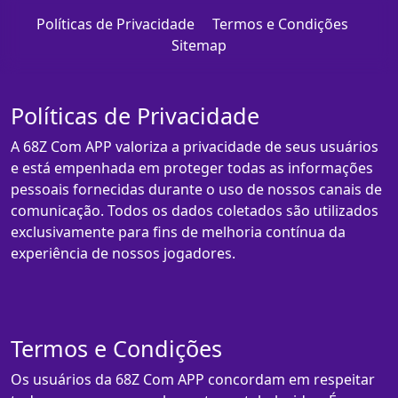
Políticas de Privacidade
Termos e Condições
Sitemap
Políticas de Privacidade
A 68Z Com APP valoriza a privacidade de seus usuários
e está empenhada em proteger todas as informações
pessoais fornecidas durante o uso de nossos canais de
comunicação. Todos os dados coletados são utilizados
exclusivamente para fins de melhoria contínua da
experiência de nossos jogadores.
Termos e Condições
Os usuários da 68Z Com APP concordam em respeitar