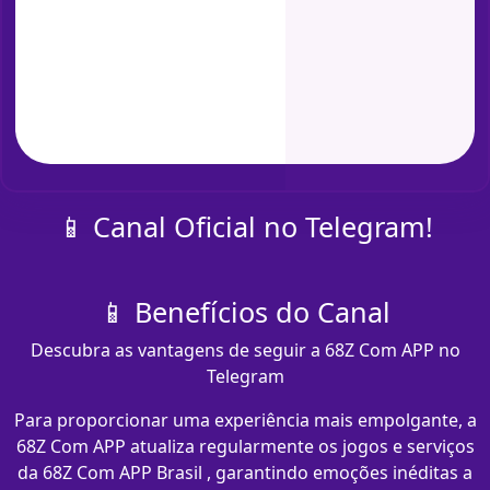
📱 Canal Oficial no Telegram!
📱 Benefícios do Canal
Descubra as vantagens de seguir a 68Z Com APP no
Telegram
Para proporcionar uma experiência mais empolgante, a
68Z Com APP atualiza regularmente os jogos e serviços
da 68Z Com APP Brasil , garantindo emoções inéditas a