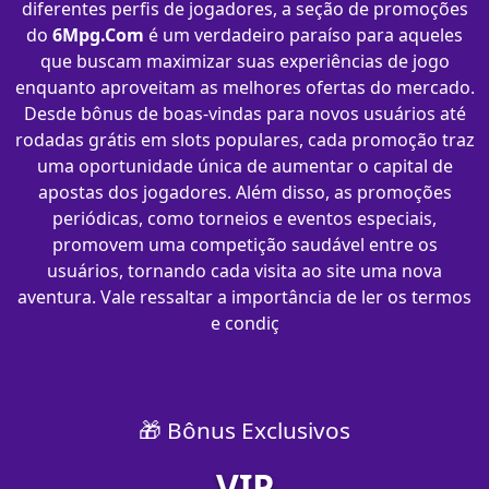
diferentes perfis de jogadores, a seção de promoções
do
6Mpg.Com
é um verdadeiro paraíso para aqueles
que buscam maximizar suas experiências de jogo
enquanto aproveitam as melhores ofertas do mercado.
Desde bônus de boas-vindas para novos usuários até
rodadas grátis em slots populares, cada promoção traz
uma oportunidade única de aumentar o capital de
apostas dos jogadores. Além disso, as promoções
periódicas, como torneios e eventos especiais,
promovem uma competição saudável entre os
usuários, tornando cada visita ao site uma nova
aventura. Vale ressaltar a importância de ler os termos
e condiç
🎁 Bônus Exclusivos
VIP