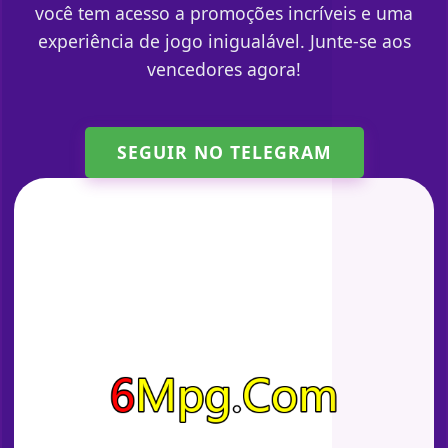
você tem acesso a promoções incríveis e uma
experiência de jogo inigualável. Junte-se aos
vencedores agora!
SEGUIR NO TELEGRAM