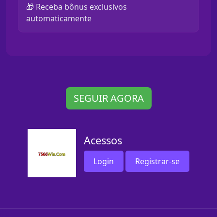
🎁 Receba bônus exclusivos
automaticamente
SEGUIR AGORA
Acessos
Login
Registrar-se