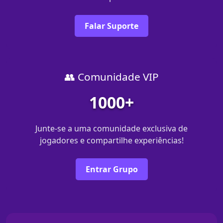
Falar Suporte
👥 Comunidade VIP
1000+
Junte-se a uma comunidade exclusiva de
jogadores e compartilhe experiências!
Entrar Grupo