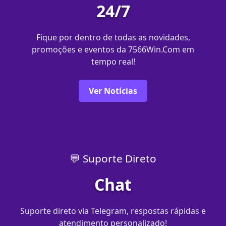
24/7
Fique por dentro de todas as novidades,
promoções e eventos da 7566Win.Com em
tempo real!
Ver Notícias
💬 Suporte Direto
Chat
Suporte direto via Telegram, respostas rápidas e
atendimento personalizado!