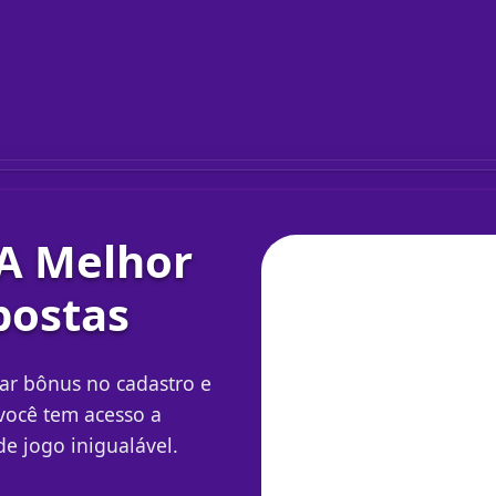
A Melhor
postas
ar bônus no cadastro e
você tem acesso a
e jogo inigualável.