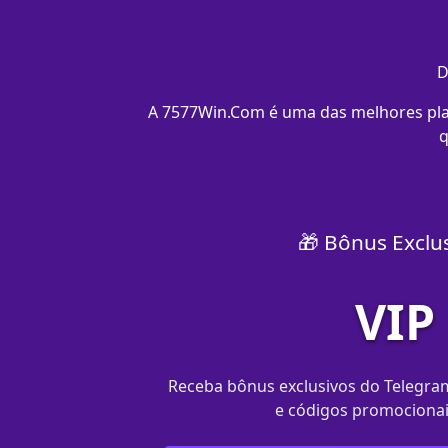
D
A 7577Win.Com é uma das melhores plat
q
🎁 Bônus Exclu
VIP
Receba bônus exclusivos do Telegra
e códigos promocionai