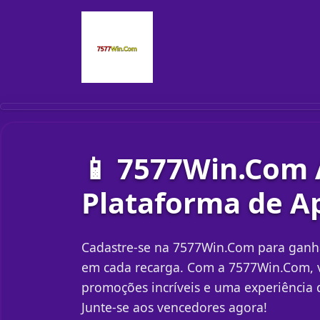
📱 7577Win.Com 
Plataforma de A
Cadastre-se na 7577Win.Com para ganh
em cada recarga. Com a 7577Win.Com, 
promoções incríveis e uma experiência d
Junte-se aos vencedores agora!