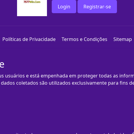
Login
Registrar-se
Políticas de Privacidade
Termos e Condições
Sitemap
de
eus usuários e está empenhada em proteger todas as infor
dados coletados são utilizados exclusivamente para fins d