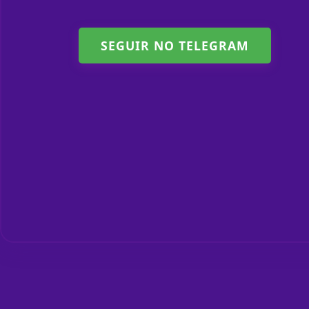
SEGUIR NO TELEGRAM