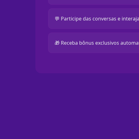
💬 Participe das conversas e interaj
🎁 Receba bônus exclusivos autom