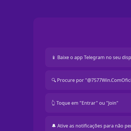
📱 Baixe o app Telegram no seu disp
🔍 Procure por "@7577Win.ComOfici
👆 Toque em "Entrar" ou "Join"
🔔 Ative as notificações para não p