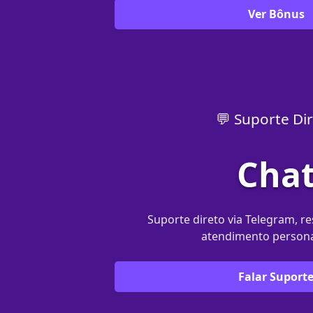
Ver Bônus
💬 Suporte Di
Cha
Suporte direto via Telegram, r
atendimento persona
Falar Suport