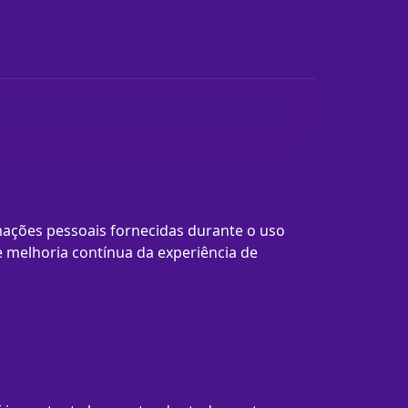
mações pessoais fornecidas durante o uso
e melhoria contínua da experiência de