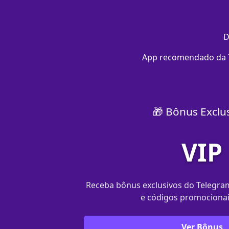
D
App recomendado da 77
🎁 Bônus Exclu
VIP
Receba bônus exclusivos do Telegra
e códigos promocionai
Ver Bônus