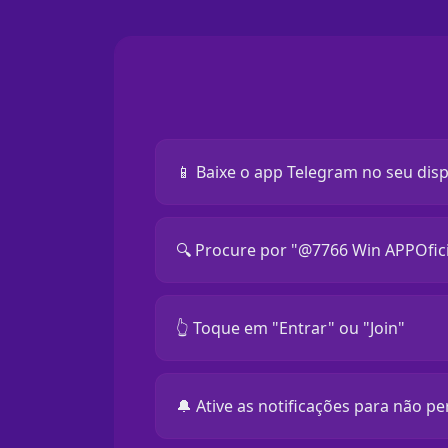
📱 Baixe o app Telegram no seu disp
🔍 Procure por "@7766 Win APPOfici
👆 Toque em "Entrar" ou "Join"
🔔 Ative as notificações para não p