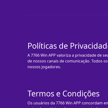
Políticas de Privacida
A 7766 Win APP valoriza a privacidade de s
de nossos canais de comunicação. Todos os 
nossos jogadores.
Termos e Condições
Os usuários da 7766 Win APP concordam em 