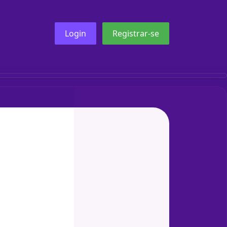
Login
Registrar-se