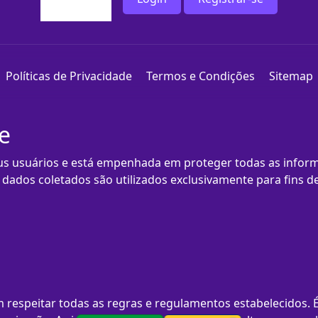
Políticas de Privacidade
Termos e Condições
Sitemap
de
eus usuários e está empenhada em proteger todas as infor
dados coletados são utilizados exclusivamente para fins d
respeitar todas as regras e regulamentos estabelecidos. É