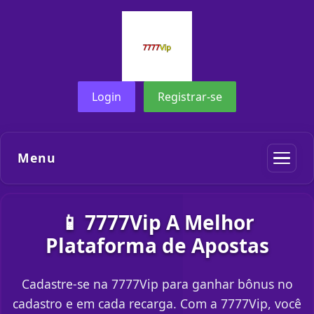
Login
Registrar-se
Menu
📱 7777Vip A Melhor
Plataforma de Apostas
Cadastre-se na 7777Vip para ganhar bônus no
cadastro e em cada recarga. Com a 7777Vip, você