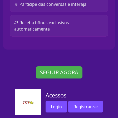
💬 Participe das conversas e interaja
🎁 Receba bônus exclusivos
automaticamente
SEGUIR AGORA
Acessos
Login
Registrar-se