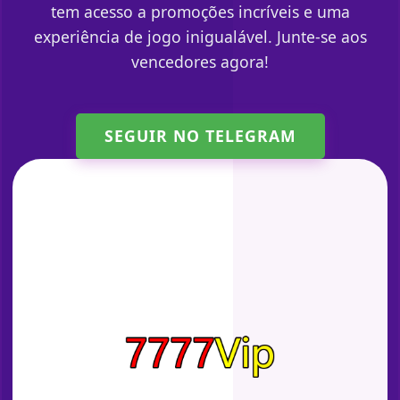
tem acesso a promoções incríveis e uma
experiência de jogo inigualável. Junte-se aos
vencedores agora!
SEGUIR NO TELEGRAM