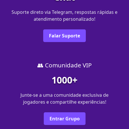
Suporte direto via Telegram, respostas rápidas e
atendimento personalizado!
Falar Suporte
👥 Comunidade VIP
1000+
Junte-se a uma comunidade exclusiva de
jogadores e compartilhe experiências!
Entrar Grupo