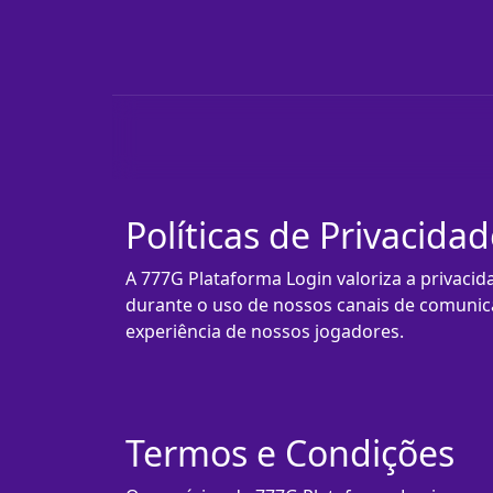
Políticas de Privacida
A 777G Plataforma Login valoriza a privaci
durante o uso de nossos canais de comunica
experiência de nossos jogadores.
Termos e Condições