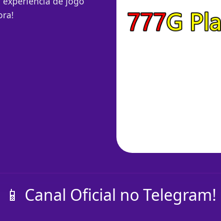
 experiência de jogo
ora!
📱 Canal Oficial no Telegram!