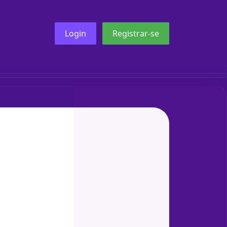
Login
Registrar-se