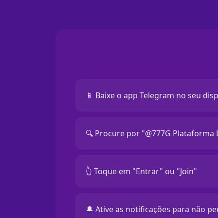
📱 Baixe o app Telegram no seu disp
🔍 Procure por "@777G Plataforma L
👆 Toque em "Entrar" ou "Join"
🔔 Ative as notificações para não p