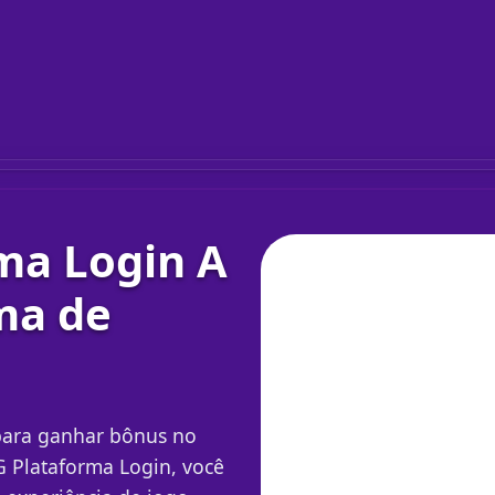
ma Login A
ma de
para ganhar bônus no
G Plataforma Login, você