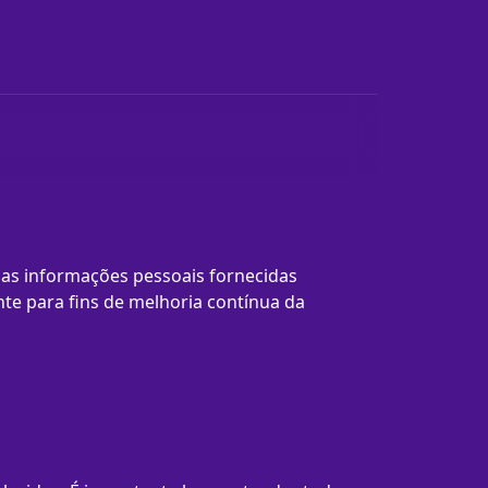
 as informações pessoais fornecidas
te para fins de melhoria contínua da