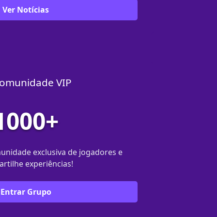
Ver Notícias
Comunidade VIP
1000+
unidade exclusiva de jogadores e
rtilhe experiências!
Entrar Grupo