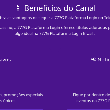
📱 Benefícios do Canal
bra as vantagens de seguir a 777G Plataforma Login no Te
assino, a 777G Plataforma Login oferece títulos adorados 
algo ideal na 777G Plataforma Login Brasil .
sivos
📢 Notí
m, promoções especiais
Fique por dentro d
s únicos!
eventos da 777G 