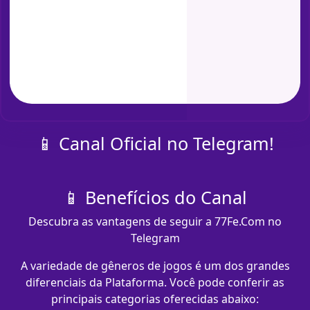
📱 Canal Oficial no Telegram!
📱 Benefícios do Canal
Descubra as vantagens de seguir a 77Fe.Com no
Telegram
A variedade de gêneros de jogos é um dos grandes
diferenciais da Plataforma. Você pode conferir as
principais categorias oferecidas abaixo: