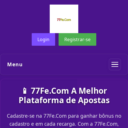
Login
Registrar-se
Menu
📱 77Fe.Com A Melhor
Plataforma de Apostas
Cadastre-se na 77Fe.Com para ganhar bônus no
cadastro e em cada recarga. Com a 77Fe.Com,