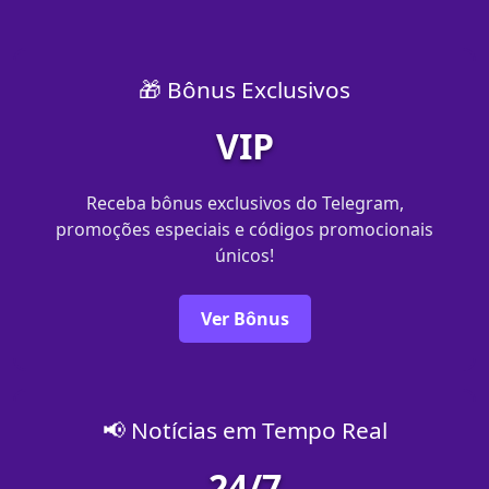
🎁 Bônus Exclusivos
VIP
Receba bônus exclusivos do Telegram,
promoções especiais e códigos promocionais
únicos!
Ver Bônus
📢 Notícias em Tempo Real
24/7