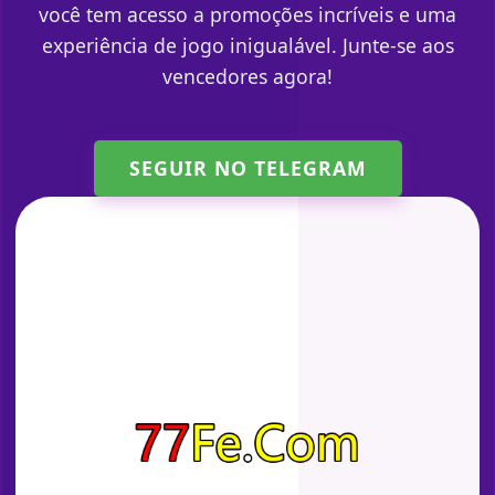
você tem acesso a promoções incríveis e uma
experiência de jogo inigualável. Junte-se aos
vencedores agora!
SEGUIR NO TELEGRAM