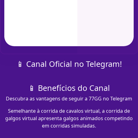
📱 Canal Oficial no Telegram!
📱 Benefícios do Canal
Descubra as vantagens de seguir a 77GG no Telegram
Semelhante à corrida de cavalos virtual, a corrida de
galgos virtual apresenta galgos animados competindo
em corridas simuladas.