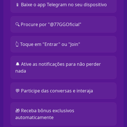
📱 Baixe o app Telegram no seu dispositivo
🔍 Procure por "@77GGOficial"
👆 Toque em "Entrar" ou "Join"
🔔 Ative as notificações para não perder
nada
💬 Participe das conversas e interaja
🎁 Receba bônus exclusivos
automaticamente