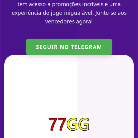
tem acesso a promoções incríveis e uma
experiência de jogo inigualável. Junte-se aos
vencedores agora!
SEGUIR NO TELEGRAM