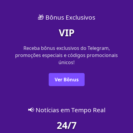
🎁 Bônus Exclusivos
VIP
Receba bônus exclusivos do Telegram,
promoções especiais e códigos promocionais
únicos!
Ver Bônus
📢 Notícias em Tempo Real
24/7