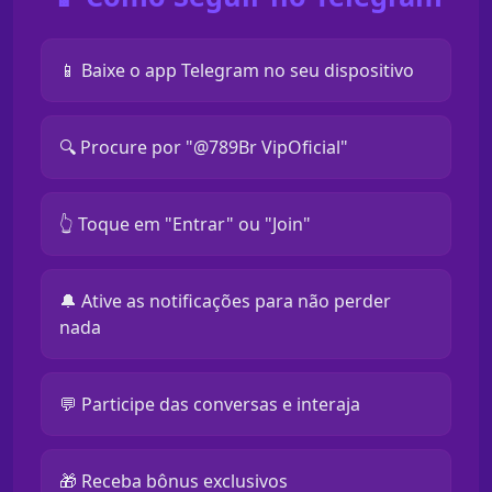
📱 Baixe o app Telegram no seu dispositivo
🔍 Procure por "@789Br VipOficial"
👆 Toque em "Entrar" ou "Join"
🔔 Ative as notificações para não perder
nada
💬 Participe das conversas e interaja
🎁 Receba bônus exclusivos