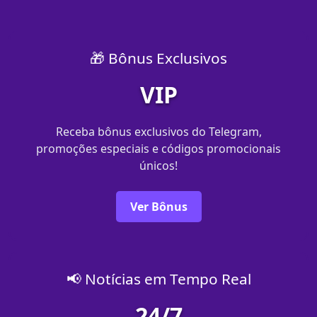
🎁 Bônus Exclusivos
VIP
Receba bônus exclusivos do Telegram,
promoções especiais e códigos promocionais
únicos!
Ver Bônus
📢 Notícias em Tempo Real
24/7