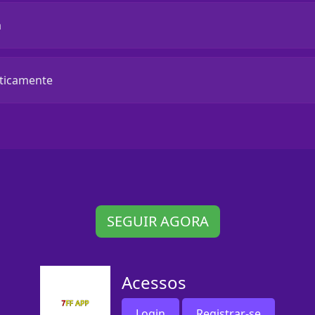
a
aticamente
SEGUIR AGORA
Acessos
Login
Registrar-se