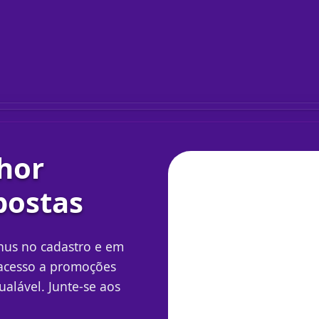
hor
postas
nus no cadastro e em
 acesso a promoções
ualável. Junte-se aos