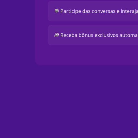
💬 Participe das conversas e interaj
🎁 Receba bônus exclusivos autom