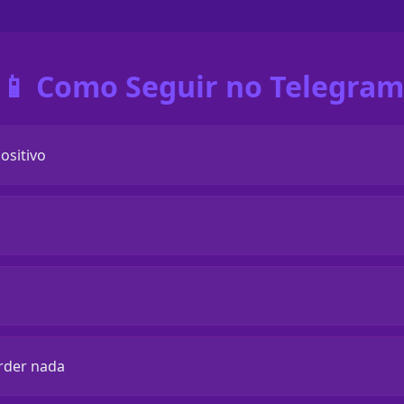
📱 Como Seguir no Telegram
ositivo
erder nada