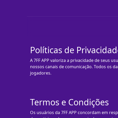
Políticas de Privacida
A 7FF APP valoriza a privacidade de seus u
nossos canais de comunicação. Todos os dad
jogadores.
Termos e Condições
Os usuários da 7FF APP concordam em respei