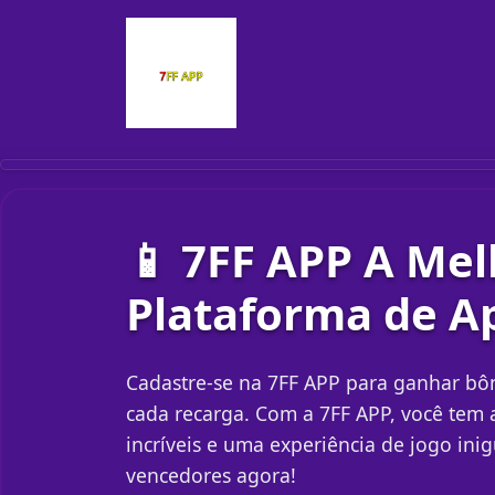
📱 7FF APP A Mel
Plataforma de A
Cadastre-se na 7FF APP para ganhar bô
cada recarga. Com a 7FF APP, você tem
incríveis e uma experiência de jogo inig
vencedores agora!