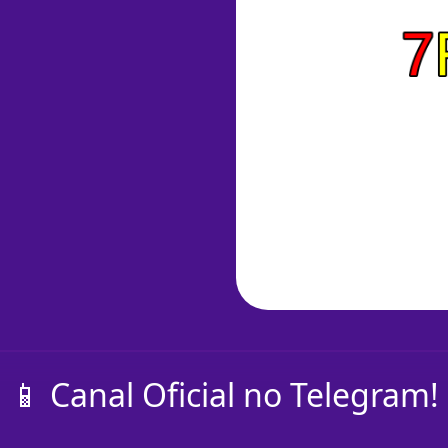
📱 Canal Oficial no Telegram!