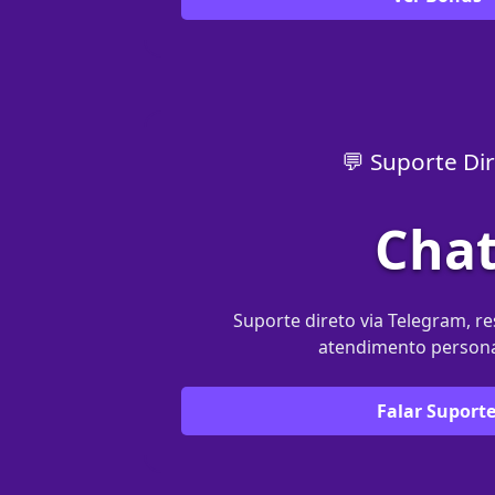
💬 Suporte Di
Cha
Suporte direto via Telegram, r
atendimento persona
Falar Suport