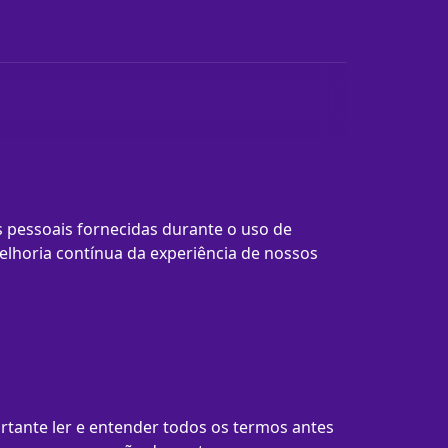
 pessoais fornecidas durante o uso de
elhoria contínua da experiência de nossos
rtante ler e entender todos os termos antes