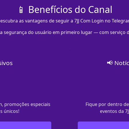
📱 Benefícios do Canal
escubra as vantagens de seguir a 7JJ Com Login no Telegr
 a segurança do usuário em primeiro lugar — com serviço d
sivos
📢 Notí
m, promoções especiais
Fique por dentro d
s únicos!
eventos da 7