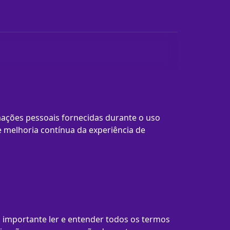
mações pessoais fornecidas durante o uso
e melhoria contínua da experiência de
 importante ler e entender todos os termos