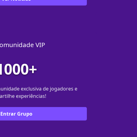
Comunidade VIP
1000+
unidade exclusiva de jogadores e
rtilhe experiências!
Entrar Grupo