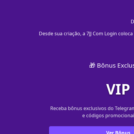
D
Desde sua criação, a 7JJ Com Login coloca
🎁 Bônus Exclu
VIP
Receba bônus exclusivos do Telegra
e códigos promocionai
Ver Bônus