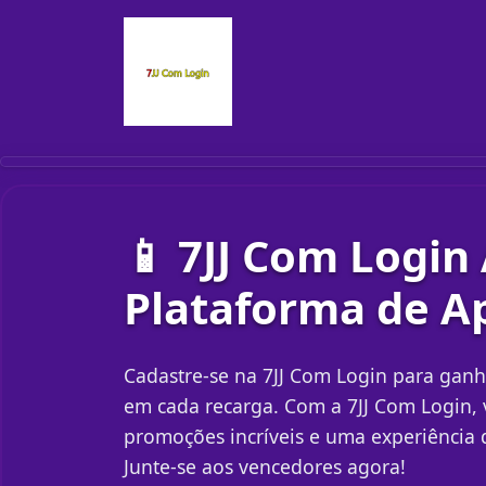
📱 7JJ Com Login
Plataforma de A
Cadastre-se na 7JJ Com Login para ganh
em cada recarga. Com a 7JJ Com Login, 
promoções incríveis e uma experiência d
Junte-se aos vencedores agora!