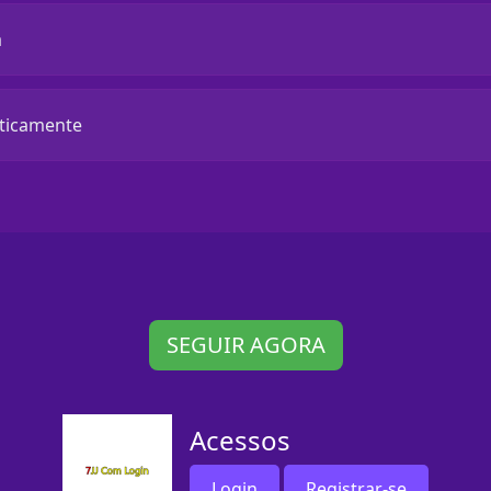
a
aticamente
SEGUIR AGORA
Acessos
Login
Registrar-se