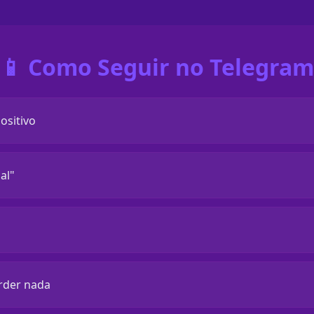
📱 Como Seguir no Telegram
ositivo
al"
erder nada