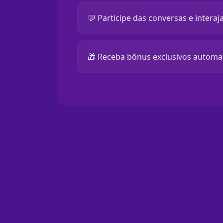
💬 Participe das conversas e interaj
🎁 Receba bônus exclusivos autom