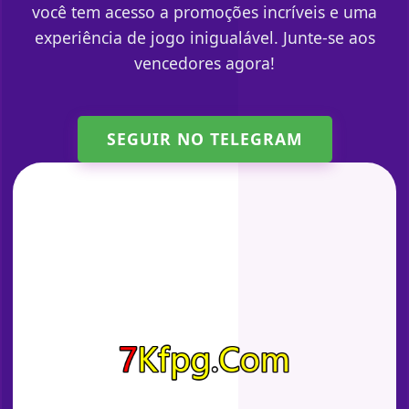
você tem acesso a promoções incríveis e uma
experiência de jogo inigualável. Junte-se aos
vencedores agora!
SEGUIR NO TELEGRAM