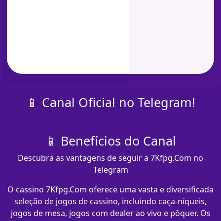
📱 Canal Oficial no Telegram!
📱 Benefícios do Canal
Descubra as vantagens de seguir a 7Kfpg.Com no
Telegram
O cassino 7Kfpg.Com oferece uma vasta e diversificada
seleção de jogos de cassino, incluindo caça-níqueis,
jogos de mesa, jogos com dealer ao vivo e pôquer. Os