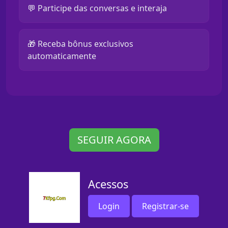
💬 Participe das conversas e interaja
🎁 Receba bônus exclusivos
automaticamente
SEGUIR AGORA
Acessos
Login
Registrar-se