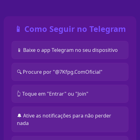
📱 Como Seguir no Telegram
📱 Baixe o app Telegram no seu dispositivo
🔍 Procure por "@7Kfpg.ComOficial"
👆 Toque em "Entrar" ou "Join"
🔔 Ative as notificações para não perder
nada