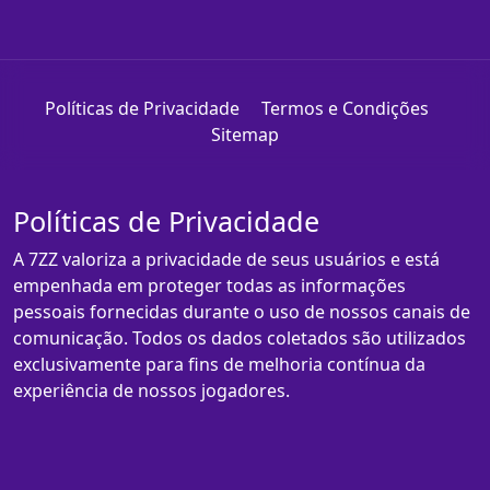
Políticas de Privacidade
Termos e Condições
Sitemap
Políticas de Privacidade
A 7ZZ valoriza a privacidade de seus usuários e está
empenhada em proteger todas as informações
pessoais fornecidas durante o uso de nossos canais de
comunicação. Todos os dados coletados são utilizados
exclusivamente para fins de melhoria contínua da
experiência de nossos jogadores.