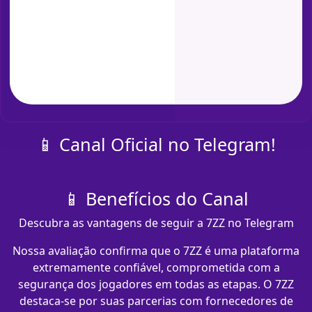
📱 Canal Oficial no Telegram!
📱 Benefícios do Canal
Descubra as vantagens de seguir a 7ZZ no Telegram
Nossa avaliação confirma que o 7ZZ é uma plataforma
extremamente confiável, comprometida com a
segurança dos jogadores em todas as etapas. O 7ZZ
destaca-se por suas parcerias com fornecedores de